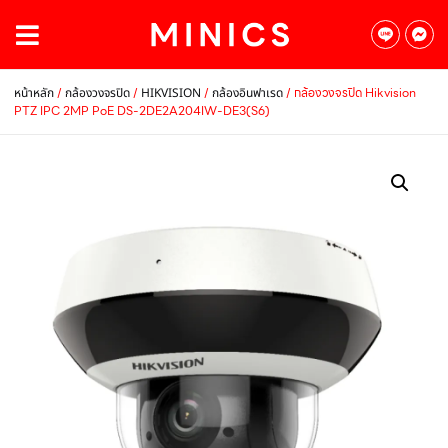
/
/
/
/ กล้องวงจรปิด Hikvision
หน้าหลัก
กล้องวงจรปิด
HIKVISION
กล้องอินฟาเรด
PTZ IPC 2MP PoE DS-2DE2A204IW-DE3(S6)