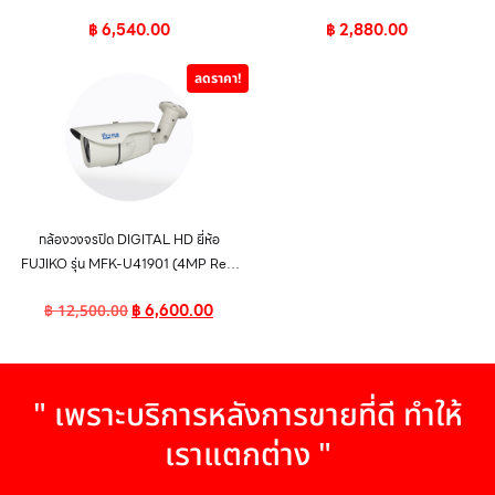
฿
6,540.00
฿
2,880.00
ลดราคา!
กล้องวงจรปิด DIGITAL HD ยี่ห้อ
FUJIKO รุ่น MFK-U41901 (4MP Real
Time DUHD CAMERA)
฿
6,600.00
฿
12,500.00
" เพราะบริการหลังการขายที่ดี ทำให้
เราแตกต่าง "