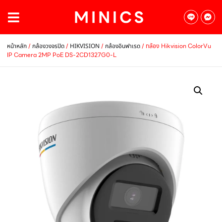
/
/
/
/ กล้อง Hikvision ColorVu
หน้าหลัก
กล้องวงจรปิด
HIKVISION
กล้องอินฟาเรด
IP Camera 2MP PoE DS-2CD1327G0-L