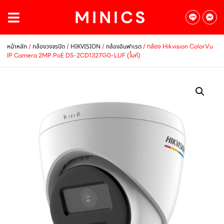
/
/
/
/ กล้อง Hikvision ColorVu
หน้าหลัก
กล้องวงจรปิด
HIKVISION
กล้องอินฟาเรด
IP Camera 2MP PoE DS-2CD1327G0-LUF (ไมค์)