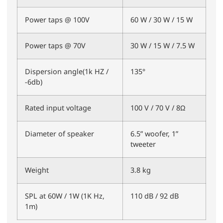
Power taps @ 100V
60 W / 30 W / 15 W
Power taps @ 70V
30 W / 15 W / 7.5 W
Dispersion angle(1k HZ /
135°
-6db)
Rated input voltage
100 V / 70 V / 8Ω
Diameter of speaker
6.5” woofer, 1”
tweeter
Weight
3.8 kg
SPL at 60W / 1W (1K Hz,
110 dB / 92 dB
1m)