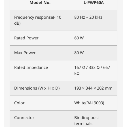
Model No.
L-PWP60A
Frequency response(- 10
80 Hz – 20 kHz
dB)
Rated Power
60 W
Max Power
80 W
Rated Impedance
167 Ω / 333 Ω / 667
kΩ
Dimensions (W x H x D)
193 × 344 × 202 mm
Color
White(RAL9003)
Connector
Binding post
terminals