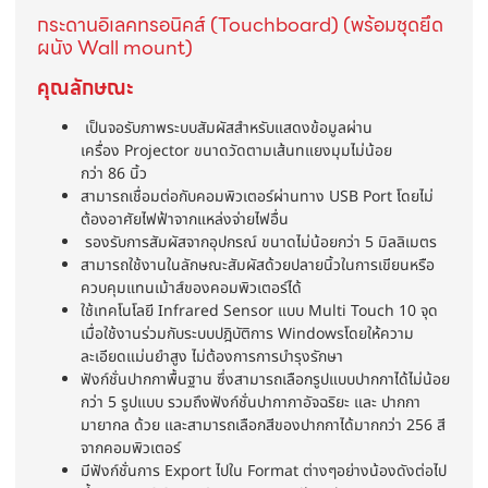
กระดานอิเลคทรอนิคส์ (Touchboard) (พร้อมชุดยึด
ผนัง Wall mount)
คุณลักษณะ
เป็นจอรับภาพระบบสัมผัสสำหรับแสดงข้อมูลผ่าน
เครื่อง
Projector
ขนาดวัดตามเส้นทแยงมุมไม่น้อย
กว่า
86
นิ้ว
สามารถเชื่อมต่อกับคอมพิวเตอร์ผ่านทาง
USB Port
โดยไม่
ต้องอาศัยไฟฟ้าจากแหล่งจ่ายไฟอื่น
รองรับการสัมผัสจากอุปกรณ์ ขนาดไม่น้อยกว่า 5 มิลลิเมตร
สามารถใช้งานในลักษณะสัมผัสด้วยปลายนิ้วในการเขียนหรือ
ควบคุมแทนเม้าส์ของคอมพิวเตอร์ได้
ใช้เทคโนโลยี
Infrared Sensor
แบบ
Multi Touch 10 จุด
เ
มื่อใช้งานร่วมกับระบบปฎิบัติการ
Windows
โดยให้ความ
ละเอียดแม่นยำสูง ไม่ต้องการการบำรุงรักษา
ฟังก์ชั่นปากกาพื้นฐาน ซึ่งสามารถเลือกรูปแบบปากกาได้ไม่น้อย
กว่า
5
รูปแบบ รวมถึงฟังก์ชั่นปากากาอัจฉริยะ และ ปากกา
มายากล ด้วย และสามารถเลือกสีของปากกาได้มากกว่า
256
สี
จากคอมพิวเตอร์
มีฟังก์ชั่นการ
Export
ไปใน
Format
ต่างๆอย่างน้องดังต่อไป