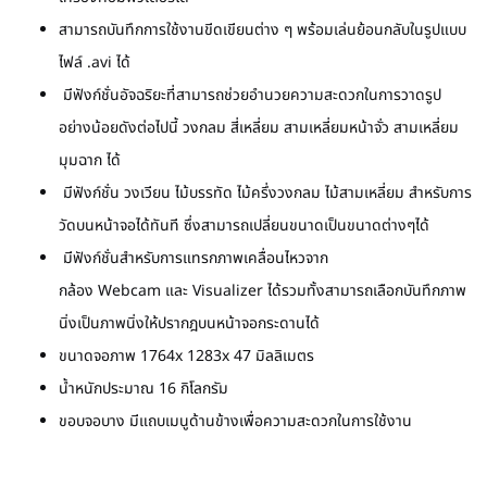
สามารถบันทึกการใช้งานขีดเขียนต่าง ๆ พร้อมเล่นย้อนกลับในรูปแบบ
ไฟล์
.avi
ได้
มีฟังก์ชั่นอัจฉริยะที่สามารถช่วยอำนวยความสะดวกในการวาดรูป
อย่างน้อยดังต่อไปนี้ วงกลม สี่เหลี่ยม สามเหลี่ยมหน้าจั่ว สามเหลี่ยม
มุมฉาก ได้
มีฟังก์ชั่น วงเวียน ไม้บรรทัด ไม้ครึ่งวงกลม ไม้สามเหลี่ยม สำหรับการ
วัดบนหน้าจอได้ทันที ซึ่งสามารถเปลี่ยนขนาดเป็นขนาดต่างๆได้
มีฟังก์ชั่นสำหรับการแทรกภาพเคลื่อนไหวจาก
กล้อง
Webcam
และ
Visualizer
ได้รวมทั้งสามารถเลือกบันทึกภาพ
นิ่งเป็นภาพนิ่งให้ปรากฎบนหน้าจอกระดานได้
ขนาดจอภาพ 1764x 1283x 47 มิลลิเมตร
น้ำหนักประมาณ 16 กิโลกรัม
ขอบจอบาง มีแถบเมนูด้านข้างเพื่อความสะดวกในการใช้งาน