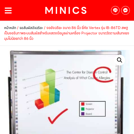
/
/ จออัจฉริยะ ขนาด 86 นิ้ว ยี่ห้อ Vertex รุ่น IB-86TD สพฐ
หน้าหลัก
จอสัมผัสอัจฉริยะ
เป็นจอรับภาพระบบสัมผัสสำหรับแสดงข้อมูลผ่านเครื่อง Projector ขนาดวัดตามเส้นทแยง
มุมไม่น้อยกว่า 86 นิ้ว