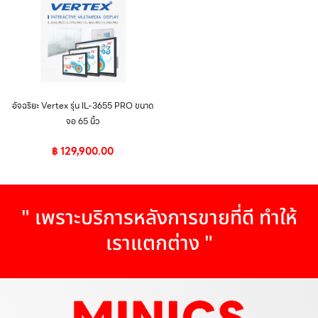
อัจฉริยะ Vertex รุ่น IL-3655 PRO ขนาด
จอ 65 นิ้ว
฿
129,900.00
" เพราะบริการหลังการขายที่ดี ทำให้
เราแตกต่าง "