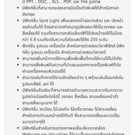
นี้
PPT. , DOC. , XLS. , PDF.
และ
File
รูปภาพ
มีฟังก์ชั่นที่สามารถแปลงลายมือเป็นตัวพิมพ์ได้สำหรับภาษา
อังกฤษ
มีฟังก์ชั่น
Spot Light
เพื่อแสดงหน้าจอบางส่วน และ บังหน้า
จอส่วนอื่นได้ โดยสามารถกำหนดรูปลักษณะให้เป็นวงกลม และ
สี่เหลี่ยมได้ รวมทั้งสามารถปรับเลือกสีที่ใช้บังหน้าจอได้ไม่น้อย
กว่า
5
สี รวมถึงปรับความโปร่งแสงได้ถึง
255
ระดับ
ฟังก์ชั่น รูปแบบ เครื่องมือ สำหรับการช่วยสอนวิชาฟิสิกส์
มีฟัง
ก์ชั่น รูปแบบ เครื่องมือ สำหรับการช่วยสอนวิชาเคมี
สามารถเพิ่มหน้าการใช้งานเพื่อเพิ่มพื้นที่การใช้งานได้ไม่จำกัด
สามารถสั่งพิมพ์ข้อความที่นำเสนอออกทางเครื่องพิมพ์ที่ต่อ
ผ่านเครื่องคอมพิวเตอร์ได้
สามารถบันทึกการใช้งานขีดเขียนต่าง ๆ พร้อมเล่นย้อนกลับใน
รูปแบบไฟล์
.avi
ได้
มีฟังก์ชั่นอัจฉริยะที่สามารถช่วยอำนวยความสะดวกในการวาด
รูปอย่างน้อยดังต่อไปนี้ วงกลม สี่เหลี่ยม สามเหลี่ยมหน้าจั่ว
สามเหลี่ยมมุมฉาก ได้
มีฟังก์ชั่น วงเวียน ไม้บรรทัด ไม้ครึ่งวงกลม ไม้สามเหลี่ยม
สำหรับการวัดบนหน้าจอได้ทันที ซึ่งสามารถเปลี่ยนขนาดเป็น
ขนาดต่างๆได้
มีฟังก์ชั่นสำหรับการแทรกภาพเคลื่อนไหวจากกล้อง
Webcam
และ
Visualizer
ได้รวมทั้งสามารถเลือกบันทึกภาพ