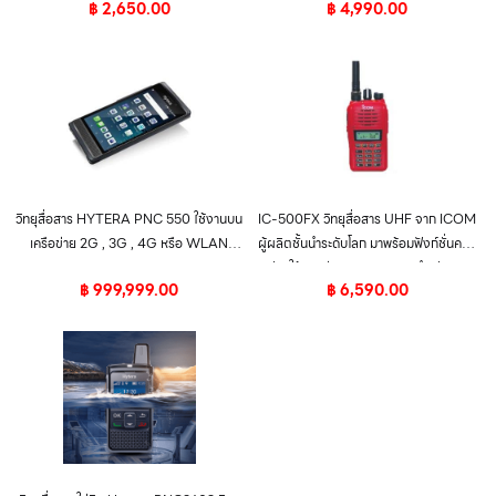
฿
2,650.00
฿
4,990.00
แท่นชาร์จเร็ว 4 ชั่วโมง
วิทยุสื่อสาร HYTERA PNC 550 ใช้งานบน
IC-500FX วิทยุสื่อสาร UHF จาก ICOM
เครือข่าย 2G , 3G , 4G หรือ WLAN
ผู้ผลิตชั้นนำระดับโลก มาพร้อมฟังก์ชั่นครบ
Network
ครัน ใช้งานง่าย ทนทาน เหมาะสำหรับการ
฿
999,999.00
฿
6,590.00
สื่อสารที่ชัดเจน ปลอดภัย ตอบโจทย์ทุกการ
ใช้งาน