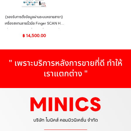
(รองรับการดึงข้อมูลผ่านระบบหลายสาขา)
เครื่องสแกนลายนิ้วมือ Finger SCAN HIP
รุ่น CMiF77S สินค้าของแท้ จาก HIP รับ
฿
14,500.00
ประกันนาน 2 ปี
" เพราะบริการหลังการขายที่ดี ทำให้
เราแตกต่าง "
บริษัท ไมนิคส์ คอมมิวนิเคชั่น จำกัด