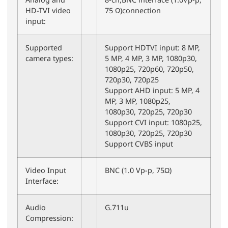
Analog and
8-ch,BNC interface (1.0Vp-p,
HD-TVI video
75 Ω)connection
input:
Supported
Support HDTVI input: 8 MP,
camera types:
5 MP, 4 MP, 3 MP, 1080p30,
1080p25, 720p60, 720p50,
720p30, 720p25
Support AHD input: 5 MP, 4
MP, 3 MP, 1080p25,
1080p30, 720p25, 720p30
Support CVI input: 1080p25,
1080p30, 720p25, 720p30
Support CVBS input
Video Input
BNC (1.0 Vp-p, 75Ω)
Interface:
Audio
G.711u
Compression: