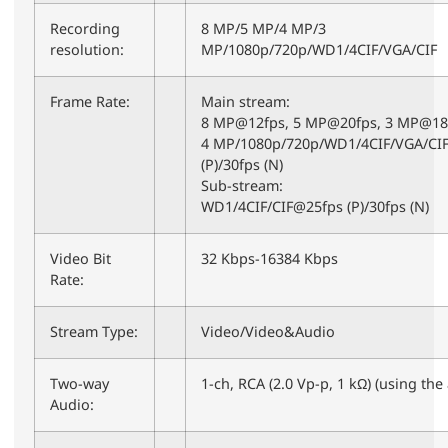
Recording
8 MP/5 MP/4 MP/3
resolution:
MP/1080p/720p/WD1/4CIF/VGA/CIF
Frame Rate:
Main stream:
8 MP@12fps, 5 MP@20fps, 3 MP@18
4 MP/1080p/720p/WD1/4CIF/VGA/CI
(P)/30fps (N)
Sub-stream:
WD1/4CIF/CIF@25fps (P)/30fps (N)
Video Bit
32 Kbps-16384 Kbps
Rate:
Stream Type:
Video/Video&Audio
Two-way
1-ch, RCA (2.0 Vp-p, 1 kΩ) (using the
Audio: