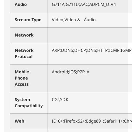
Audio
G711A;G711U;AAC;ADPCM_DIV4
Stream Type
Video;Video & Audio
Network
Network
ARP;DDNS;DHCP;DNS;HTTP;ICMP;IGMP;I
Protocol
Mobile
Android;iOS;P2P_A
Phone
Access
System
CGI;SDK
Compatibility
Web
IE10+;Firefox52+;Edge89+;Safari11+;Ch