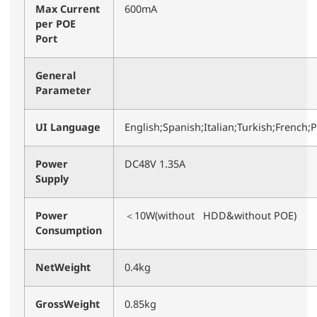
Max Current
600mA
per POE
Port
General
Parameter
UI Language
English;Spanish;Italian;Turkish;Frenc
Power
DC48V 1.35A
Supply
Power
＜10W(without HDD&without POE)
Consumption
NetWeight
0.4kg
GrossWeight
0.85kg