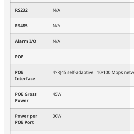
RS232
N/A
RS485
N/A
Alarm I/O
N/A
POE
POE
4×RJ45 self-adaptive 10/100 Mbps netw
Interface
POE Gross
45W
Power
Power per
30W
POE Port