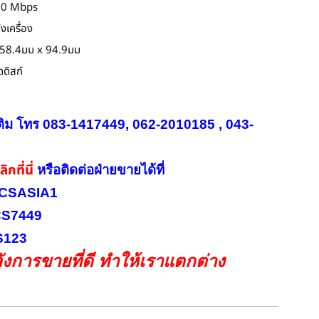
00 Mbps
งเครื่อง
 458.4มม x 94.9มม
ดดิสก์
ติม โทร 083-1417449, 062-2010185 , 043-
ิกที่นี่
หรือ
ติดต่อฝ่ายขายได้ที่
INICSASIA1
ICS7449
CS123
งการขายที่ดี ทำให้เราแตกต่าง