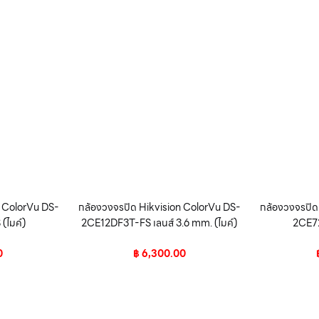
n ColorVu DS-
กล้องวงจรปิด Hikvision ColorVu DS-
กล้องวงจรปิด
(ไมค์)
2CE12DF3T-FS เลนส์ 3.6 mm. (ไมค์)
2CE72
0
฿
6,300.00