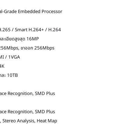
ial-Grade Embedded Processor
H.265 / Smart H.264+ / H.264
มละเอียดสูงสุด 16MP
h 256Mbps, ขาออก 256Mbps
MI / 1VGA
 4K
ูกละ 10TB
Face Recognition, SMD Plus
Face Recognition, SMD Plus
 Stereo Analysis, Heat Map