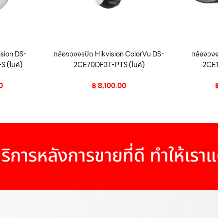
ision DS-
กล้องวงจรปิด Hikvision ColorVu DS-
กล้องวงจ
 (ไมค์)
2CE70DF3T-PTS (ไมค์)
2CE1
0
฿
8,100.00
ริการหลังการขายที่ดี ทำให้เรา