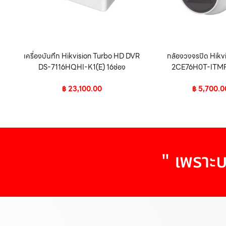
เครื่องบันทึก Hikvision Turbo HD DVR
กล้องวงจรปิด Hikv
DS-7116HQHI-K1(E) 16ช่อง
2CE76H0T-ITMFS
฿
23,100.00
฿
5,700.0
" เพราะบ