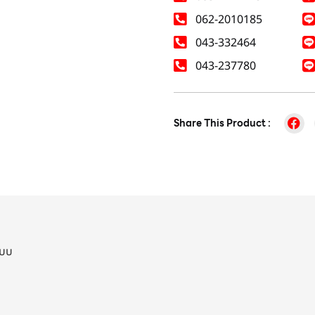
062-2010185
043-332464
043-237780
Share This Product :
ะบบ