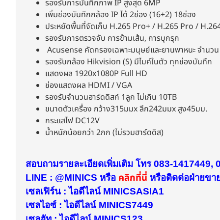
รองรับการบันทึกภาพ IP สูงสุด 6MP
เพิ่มช่องบันทึกกล้อง IP ได้ 2ช่อง (16+2) 18ช่อง
ประหยัดพื้นที่จัดเก็บ H.265 Pro+ / H.265 Pro / H.26
รองรับการตรวจจับ การข้ามเส้น, การบุกรุก
Acusense คัดกรองเฉพาะมนุษย์และยานพาหนะ จำนวน 
รองรับกล้อง Hikvision (S) มีไมค์ในตัว ทุกช่องบันทึก
แสดงผล 1920x1080P Full HD
ช่องแสดงผล HDMI / VGA
รองรับจำนวนฮาร์ดดิสก์ 1ลูก ไม่เกิน 10TB
ขนาดตัวเครื่อง กว้าง315มมx ลึก242มมx สูง45มม.
กระแสไฟ DC12V
น้ำหนักน้อยกว่า 2กก (ไม่รวมฮาร์ดดิส)
สอบถามรายละเอียดเพิ่มเติม โทร 083-1417449,
คลิกที่นี่
LINE : @MINICS หรือ
หรือ
ติดต่อฝ่ายขายไ
เซลเฟิร์น : ไอดีไลน์ MINICSASIA1
เซลไอซ์ : ไอดีไลน์ MINICS7449
เซลฮัท : ไอดีไลน์ MINICS123