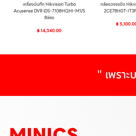
เครื่องบันทึก Hikvision Turbo
กล้องวงจรปิด Hikv
Acusense DVR iDS-7108HQHI-M1/S
2CE78H0T-IT3FS
8ช่อง
฿
5,100.0
฿
14,340.00
" เพราะบ