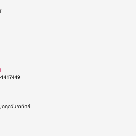
T
i
-1417449
ยุดทุกวันอาทิตย์