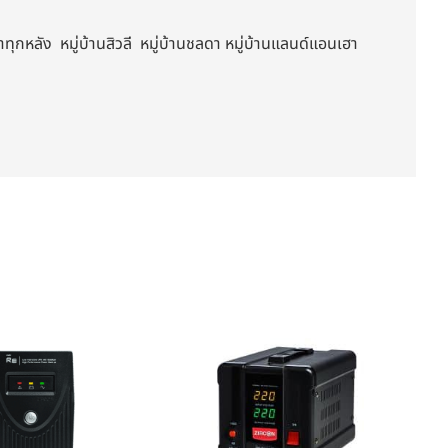
ุกหลัง หมู่บ้านสิวลี หมู่บ้านชลดา หมู่บ้านแลนด์แอนเฮา