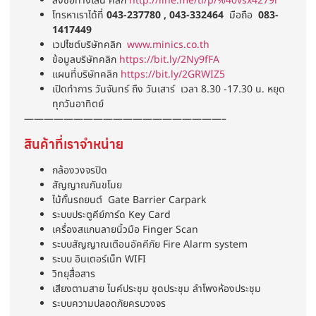
สั่งซื้อทางไลน์ คลิก
http://line.me/ti/p/%40vsx4279i
โทรหาเราได้ที่
043-237780 , 043-332464
มือถือ
083-
1417449
เวปไซต์บริษัทคลิก
www.minics.co.th
ข้อมูลบริษัทคลิก
https://bit.ly/2Ny9fFA
แผนที่บริษัทคลิก
https://bit.ly/2GRWIZ5
เปิดทำการ วันจันทร์ ถึง วันเสาร์ เวลา 8.30 -17.30 น. หยุด
ทุกวันอาทิตย์
————————————————————–
สินค้าที่เราจำหน่าย
กล้องวงจรปิด
สัญญาณกันขโมย
ไม้กั้นรถยนต์ Gate Barrier Carpark
ระบบประตูคีย์การ์ด Key Card
เครื่องสแกนลายนิ้วมือ Finger Scan
ระบบสัญญาณเตือนอัคคีภัย Fire Alarm system
ระบบ อินเตอร์เน็ท WIFI
วิทยุสื่อสาร
เสียงตามสาย ไมค์ประชุม ชุดประชุม ลำโพงห้องประชุม
ระบบความปลอดภัยครบวงจร