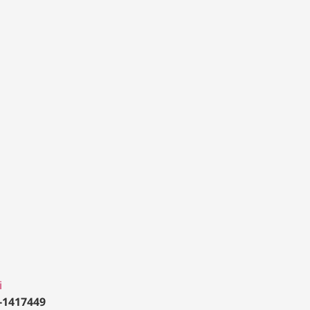
i
-1417449