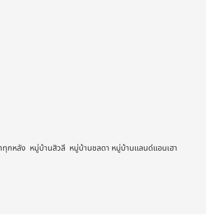
ุกหลัง หมู่บ้านสิวลี หมู่บ้านชลดา หมู่บ้านแลนด์แอนเฮา