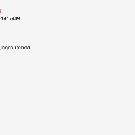
i
-1417449
ยุดทุกวันอาทิตย์