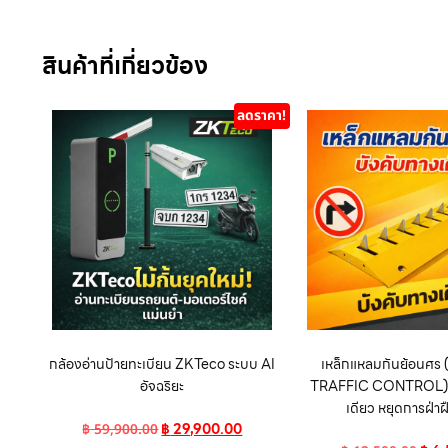
สินค้าที่เกี่ยวข้อง
ลดราคา!
กล้องอ่านป้ายทะเบียน ZKTeco ระบบ AI
เหล็กแหลมกันย้อนศ
อัจฉริยะ
TRAFFIC CONTROL) บ
เดียว หยุดการฝ่าฝ
฿
29,900.00
฿
59,900.00