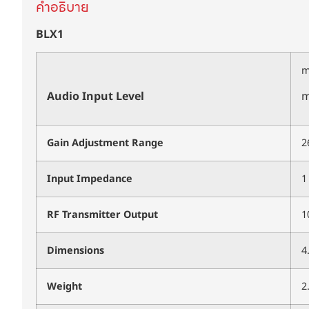
คำอธิบาย
BLX1
Audio Input Level
m
Gain Adjustment Range
2
Input Impedance
1
RF Transmitter Output
1
Dimensions
4
Weight
2