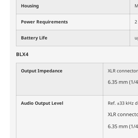
Housing
M
Power Requirements
2
Battery Life
u
BLX4
Output Impedance
XLR con
6.35 mm (1
Audio Output Level
Ref. ±33 kHz d
XLR conne
6.35 mm (1/