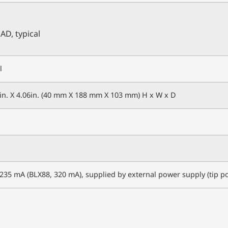
AD, typical
l
0 in. X 4.06in. (40 mm X 188 mm X 103 mm) H x W x D
35 mA (BLX88, 320 mA), supplied by external power supply (tip po