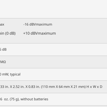
max -16 dBVmaximum
in (0 dB) +10 dBVmaximum
6 dB
 MΩ
0 mW, typical
.33 in. X 2.52 in. X 0.83 in. (110 mm X 64 mm X 21 mm) H x W x D
.6 oz. (75 g), without batteries