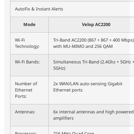
AutoFix & Instant Alerts
Mode
Velop AC2200
Wi-Fi
Tri-Band AC2200 (867 + 867 + 400 Mbps)
Technology:
with MU-MIMO and 256 QAM
Wi-Fi Bands:
Simultaneous Tri-Band (2.4Ghz + 5GHz 
5GHz)
Number of
2x WAN/LAN auto-sensing Gigabit
Ethernet
Ethernet ports
Ports:
Antennas:
6x internal antennas and high powered
amplifiers
Processor:
716 MHz Quad Core