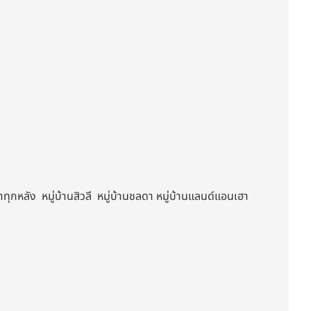
ุกหลัง หมู่บ้านสิวลี หมู่บ้านชลดา หมู่บ้านแลนด์แอนเฮา