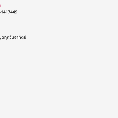
i
-1417449
ยุดทุกวันอาทิตย์