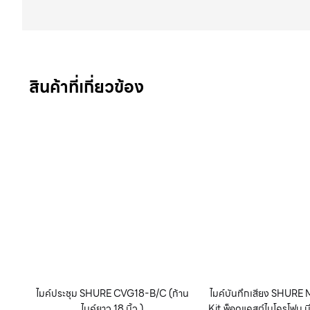
สินค้าที่เกี่ยวข้อง
ไมค์ประชุม SHURE CVG18‐B/C (ก้าน
ไมค์บันทึกเสียง SHUR
ไมค์ยาว 18 นิ้ว )
Kit พ็อดแคสต์ไมโครโฟน มี