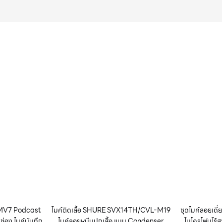
E MV7 Podcast
ไมค์ติดเสื้อ SHURE SVX14TH/CVL-M19
ชุดไมค์ลอยเดี
ช่อง ไมค์บันทึก
ไมค์ลอยหนีบปกเสื้อ แบบ Condenser
ไมโครโฟนไร้