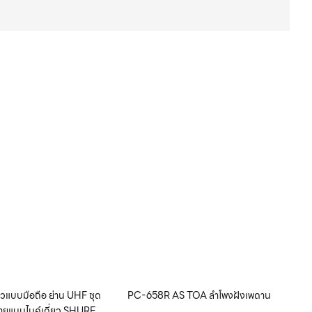
่ยวแบบมือถือ ย่าน UHF ชุด
PC-658R AS TOA ลำโพงฝังเพดาน
สายแบบไมค์เดี่ยว SHURE