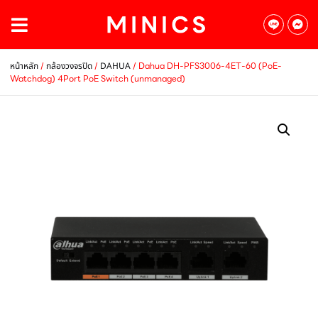
/
/
/ Dahua DH-PFS3006-4ET-60 (PoE-
หน้าหลัก
กล้องวงจรปิด
DAHUA
Watchdog) 4Port PoE Switch (unmanaged)