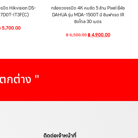
รปิด Hikvision DS-
กล้องวงจรปิด 4K คมชัด 5 ล้าน Pixel ยี่ห้อ
7D0T-IT3F(C)
DAHUA รุ่น MDA-1500T มี อินฟาเรด IR
ยิงไกล 30 เมตร
฿
5,700.00
฿
4,900.00
฿
6,500.00
แตกต่าง "
ติดต่อเจ้าหน้าที่