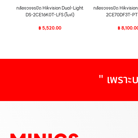
กล้องวงจรปิด Hikvision Dual-Light
กล้องวงจรปิด Hikvisio
DS-2CE16K0T-LFS (ไมค์)
2CE70DF3T-PTS 
฿
5,520.00
฿
8,100.0
" เพราะบ