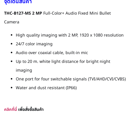
จุดเด่นสินค้า
THC-B127-MS
2 MP
Full-Color+ Audio Fixed Mini Bullet
Camera
High quality imaging with 2 MP, 1920 x 1080 resolution
24/7 color imaging
Audio over coaxial cable, built-in mic
Up to 20 m. white light distance for bright night
imaging
One port for four switchable signals (TVI/AHD/CVI/CVBS)
Water and dust resistant (IP66)
ค
ลิก
ที่
นี่
เพื่อสั่งซื้
อสินค้า