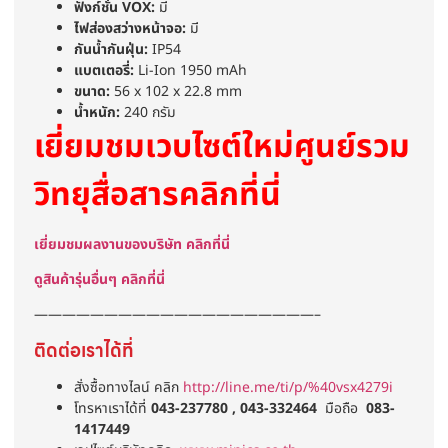
ฟังก์ชั่น VOX:
มี
ไฟส่องสว่างหน้าจอ:
มี
กันน้ำกันฝุ่น:
IP54
แบตเตอรี่:
Li-Ion 1950 mAh
ขนาด:
56 x 102 x 22.8 mm
น้ำหนัก:
240 กรัม
เยี่ยมชมเวบไซต์ใหม่ศูนย์รวม
วิทยุสื่อสารคลิกที่นี่
เยี่ยมชมผลงานของบริษัท คลิกที่นี่
ดูสินค้ารุ่นอื่นๆ คลิกที่นี่
————————————————————–
ติดต่อเราได้ที่
สั่งซื้อทางไลน์ คลิก
http://line.me/ti/p/%40vsx4279i
โทรหาเราได้ที่
043-237780 , 043-332464
มือถือ
083-
1417449