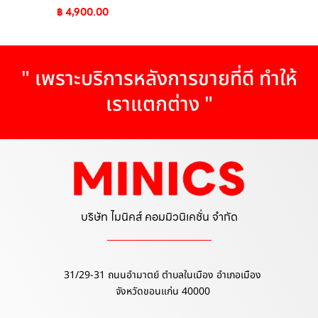
฿
4,900.00
ฉับไว ทะลุทุกข้อจำกัด!
" เพราะบริการหลังการขายที่ดี ทำให้
เราแตกต่าง "
บริษัท ไมนิคส์ คอมมิวนิเคชั่น จำกัด
31/29-31 ถนนอำมาตย์ ตำบลในเมือง อำเภอเมือง
จังหวัดขอนแก่น 40000