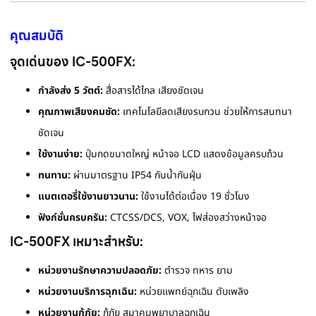
คุณสมบัติ
จุดเด่นของ IC-500FX:
กำลังส่ง 5 วัตต์:
สื่อสารได้ไกล เสียงชัดเจน
คุณภาพเสียงคมชัด:
เทคโนโลยีลดเสียงรบกวน ช่วยให้การสนทนา
ชัดเจน
ใช้งานง่าย:
ปุ่มกดขนาดใหญ่ หน้าจอ LCD แสดงข้อมูลครบถ้วน
ทนทาน:
ผ่านมาตรฐาน IP54 กันน้ำกันฝุ่น
แบตเตอรี่ใช้งานยาวนาน:
ใช้งานได้ต่อเนื่อง 19 ชั่วโมง
ฟังก์ชั่นครบครัน:
CTCSS/DCS, VOX, ไฟส่องสว่างหน้าจอ
IC-500FX เหมาะสำหรับ:
หน่วยงานรักษาความปลอดภัย:
ตำรวจ ทหาร ยาม
หน่วยงานบริการฉุกเฉิน:
หน่วยแพทย์ฉุกเฉิน ดับเพลิง
หน่วยงานกู้ภัย:
กู้ภัย สมาคมพยาบาลฉุกเฉิน