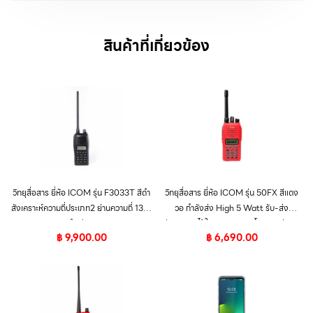
สินค้าที่เกี่ยวข้อง
วิทยุสื่อสาร ยี่ห้อ ICOM รุ่น F3033T สีดำ
วิทยุสื่อสาร ยี่ห้อ ICOM รุ่น 50FX สีแดง
สังเคราะห์ความถี่ประเภท2 ย่านความถี่ 136-
วอ กำลังส่ง High 5 Watt รับ-ส่ง
174 MHz เหมาะสำหรับ ราชการ – ทหาร –
สัญญาณได้ในระยะทาง 5 กิโลเมตร รุ่น HI
฿
9,900.00
฿
6,690.00
ตำรวจ (ชุดนอก)
END ชุดนอก