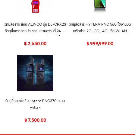
วิทยุสื่อสาร ยี่ห้อ ALINCO รุ่น DJ-CRX2S
วิทยุสื่อสาร HYTERA PNC 560 ใช้งานบน
วิทยุสื่อสารภาคประชาชน ย่านความถี่ 245 –
เครือข่าย 2G , 3G , 4G หรือ WLAN
246 MHz สแตนด์บายนานกว่า 12 ชั่วโมง
Network
฿
2,650.00
฿
999,999.00
แท่นชาร์จเร็ว 4 ชั่วโมง
วิทยุสื่อสารใส่ซิม Hytera PNC370 ระบบ
Hytalk
฿
7,500.00