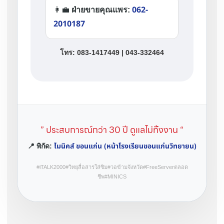
062-
👩‍💼
ฝ่ายขายคุณแพร:
2010187
โทร: 083-1417449 | 043-332464
” ประสบการณ์กว่า 30 ปี ดูแลไม่ทิ้งงาน “
ไมนิคส์ ขอนแก่น (หน้าโรงเรียนขอนแก่นวิทยายน)
📍 พิกัด:
#iTALK2000#วิทยุสื่อสารใส่ซิม#วอข้ามจังหวัด#FreeServerตลอด
ชีพ#MINICS