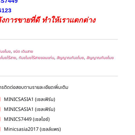
ICS7449
CS123
งการขายที่ดี ทำให้เราแตกต่าง
,
ันขโมย
ชนิด เดินสาย
,
,
,
ขโมยไร้สาย
กันขโมยไร้สายขอนแก่น
สัญญาณกันขโมย
สัญญาณกันขโมย
โทรติดต่อสอบถามรายละเอียดเพิ่มเติม
MINICSASIA1 (เซลเฟิร์น)
MINICSASIA1 (เซลเฟิร์น)
MINICS7449 (เซลไอซ์)
Minicsasia2017 (เซลล์แพร)