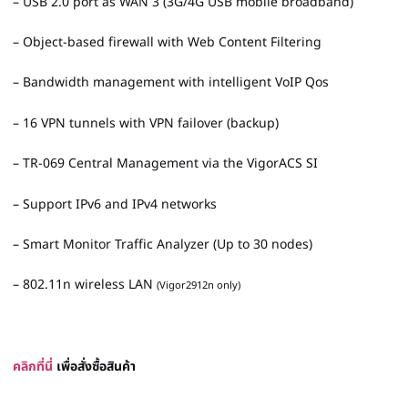
– USB 2.0 port as WAN 3 (3G/4G USB mobile broadband)
– Object-based firewall with Web Content Filtering
– Bandwidth management with intelligent VoIP Qos
– 16 VPN tunnels with VPN failover (backup)
– TR-069 Central Management via the VigorACS SI
– Support IPv6 and IPv4 networks
– Smart Monitor Traffic Analyzer (Up to 30 nodes)
– 802.11n wireless LAN
(Vigor2912n only)
คลิกที่นี่
เพื่อสั่งซื้อสินค้า