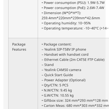
• Power consumption (PSU): 1.9W-5.7W
• Power consumption (PoE): 2.6W-7.4W
• Dimension (W*D*H*T):
259.4mm*220mm*239mm*42.6mm
• Operating humidity: 10~95%
• Operating temperature: -10~40°C (+14~
Package
• Package content:
Features
– Yealink SIP-T58V IP phone
– Handset with handset cord
– Ethernet Cable (2m CAT5E FTP Cable)
– Stand
– Yealink CAM50 camera
– Quick Start Guide
– Power Adapter (Optional)
• Qty/CTN: 5 PCS
• N.W/CTN: 9.45 kg
• G.W/CTN: 10.55 kg
• Giftbox size: 324 mm*293 mm*128 mm
• Carton Meas: 680 mm*303 mm*332 m