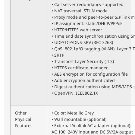
• Call server redundancy supported
• NAT traversal: STUN mode
• Proxy mode and peer-to-peer SIP link 
• IP assignment: static/DHCP/PPPoE
• HTTP/HTTPS web server
• Time and date synchronization using S
• UDP/TCP/DNS-SRV (RFC 3263)
• QoS: 802.1p/Q tagging (VLAN), Layer 3 
• SRTP
• Transport Layer Security (TLS)
• HTTPS certificate manager
• AES encryption for configuration file
• Adb encryption authenticated
• Digest authentication using MD5/MD5-
• OpenVPN, IEEE802.1X
Other
• Color: Metallic Grey
Physical
• Wall mountable (optional)
Features
• External Yealink AC adapter (optional):
AC 100~240V input and DC 5V/2A output