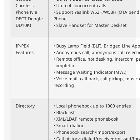
Cordless
• Up to 4 concurrent calls
Phone (via
• Support Yealink W52H/W53H (OTA pen
DECT Dongle
Phone
DD10K)
• Slave Handset for Master Deskset
IP-PBX
• Busy Lamp Field (BLF), Bridged Line Ap
Features
• Anonymous call, anonymous call reject
• Remote office, hot desking, intercom, p
completio
• Message Waiting Indicator (MWI)
• Voice mail, call park, call pickup, music 
recording
Directory
• Local phonebook up to 1000 entries
• Black list
• XML/LDAP remote phonebook
• Smart dialing
• Phonebook search/import/export
• Call history: dialed/received/missed/fo