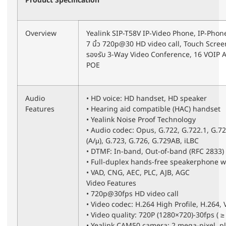
Product Specification
Overview
Yealink SIP-T58V IP-Video Phone, IP-Phone
7 นิ้ว 720p@30 HD video call, Touch Scree
รองรับ 3-Way Video Conference, 16 VOIP A
POE
Audio
• HD voice: HD handset, HD speaker
Features
• Hearing aid compatible (HAC) handset
• Yealink Noise Proof Technology
• Audio codec: Opus, G.722, G.722.1, G.7
(A/μ), G.723, G.726, G.729AB, iLBC
• DTMF: In-band, Out-of-band (RFC 2833)
• Full-duplex hands-free speakerphone w
• VAD, CNG, AEC, PLC, AJB, AGC
Video Features
• 720p@30fps HD video call
• Video codec: H.264 High Profile, H.264, 
• Video quality: 720P (1280×720)-30fps ( ≥
• Yealink CAM50 camera: 2 mega-pixel, pl