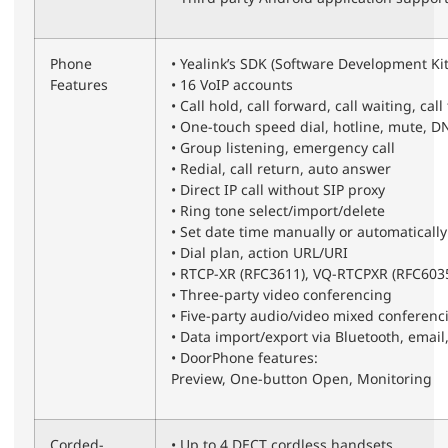
Phone
• Yealink’s SDK (Software Development Kit
Features
• 16 VoIP accounts
• Call hold, call forward, call waiting, call
• One-touch speed dial, hotline, mute, 
• Group listening, emergency call
• Redial, call return, auto answer
• Direct IP call without SIP proxy
• Ring tone select/import/delete
• Set date time manually or automatically
• Dial plan, action URL/URI
• RTCP-XR (RFC3611), VQ-RTCPXR (RFC603
• Three-party video conferencing
• Five-party audio/video mixed conferenc
• Data import/export via Bluetooth, email,
• DoorPhone features:
Preview, One-button Open, Monitoring
Corded-
• Up to 4 DECT cordless handsets