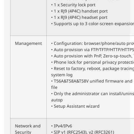
• 1 x Security lock port
• 1 x RJ9 (4P4C) handset port
• 1 x RJ9 (4P4C) headset port
• Supports up to 3 color-screen expansi
Management
• Configuration: browser/phone/auto pro
• Auto provision via FTP/TFTP/HTTP/HTTP
• Auto provision with PnP, Zero-sp-touch,
• Phone lock for personal privacy protect
• Reset to factory, reboot, package tracin
system log
• T56A&T58A&T58V unified firmware and
file
• Only the administrator can install/unins
autop
• Setup Assistant wizard
Network and
• IPv4/IPv6
Security
• SIP v1 (RFC2543), v2 (RFC3261)