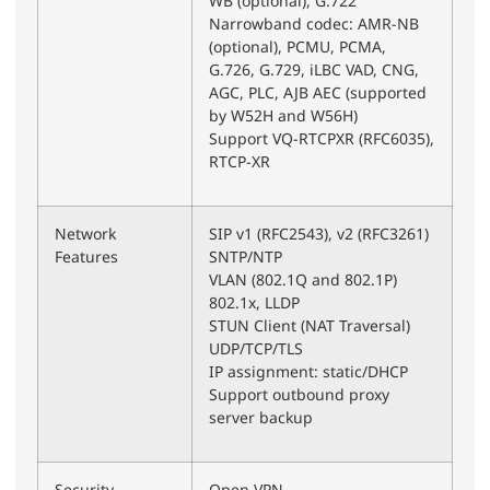
WB (optional), G.722
Narrowband codec: AMR-NB
(optional), PCMU, PCMA,
G.726, G.729, iLBC VAD, CNG,
AGC, PLC, AJB AEC (supported
by W52H and W56H)
Support VQ-RTCPXR (RFC6035),
RTCP-XR
Network
SIP v1 (RFC2543), v2 (RFC3261)
Features
SNTP/NTP
VLAN (802.1Q and 802.1P)
802.1x, LLDP
STUN Client (NAT Traversal)
UDP/TCP/TLS
IP assignment: static/DHCP
Support outbound proxy
server backup