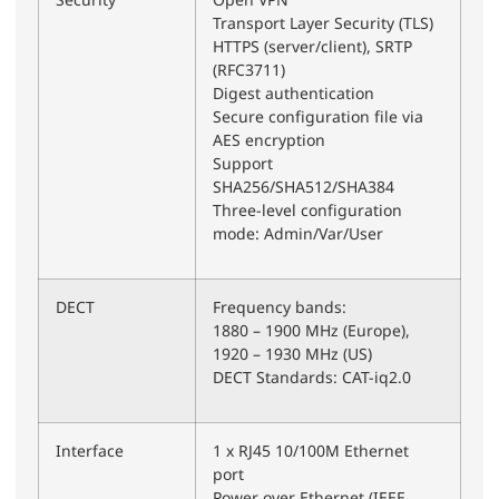
Security
Open VPN
Transport Layer Security (TLS)
HTTPS (server/client), SRTP
(RFC3711)
Digest authentication
Secure configuration file via
AES encryption
Support
SHA256/SHA512/SHA384
Three-level configuration
mode: Admin/Var/User
DECT
Frequency bands:
1880 – 1900 MHz (Europe),
1920 – 1930 MHz (US)
DECT Standards: CAT-iq2.0
Interface
1 x RJ45 10/100M Ethernet
port
Power over Ethernet (IEEE