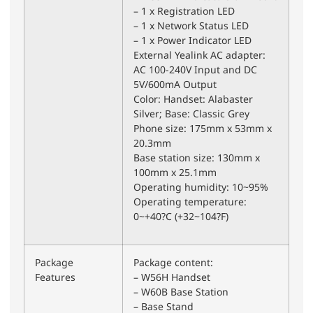
– 1 x Registration LED
– 1 x Network Status LED
– 1 x Power Indicator LED
External Yealink AC adapter:
AC 100-240V Input and DC
5V/600mA Output
Color: Handset: Alabaster
Silver; Base: Classic Grey
Phone size: 175mm x 53mm x
20.3mm
Base station size: 130mm x
100mm x 25.1mm
Operating humidity: 10~95%
Operating temperature:
0~+40?C (+32~104?F)
Package
Package content:
Features
– W56H Handset
– W60B Base Station
– Base Stand