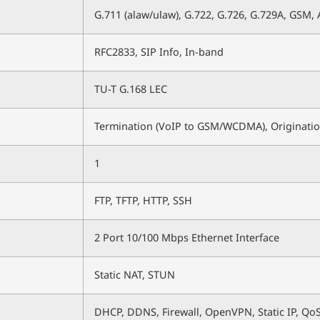
G.711 (alaw/ulaw), G.722, G.726, G.729A, GSM
RFC2833, SIP Info, In-band
TU-T G.168 LEC
Termination (VoIP to GSM/WCDMA), Originat
1
FTP, TFTP, HTTP, SSH
2 Port 10/100 Mbps Ethernet Interface
Static NAT, STUN
DHCP, DDNS, Firewall, OpenVPN, Static IP, QoS