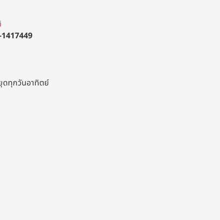
i
-1417449
ยุดทุกวันอาทิตย์