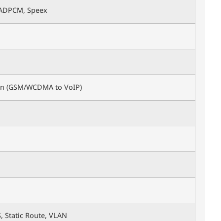
, ADPCM, Speex
ion (GSM/WCDMA to VoIP)
, Static Route, VLAN