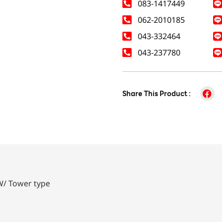
083-1417449
062-2010185
043-332464
043-237780
Share This Product :
W/ Tower type