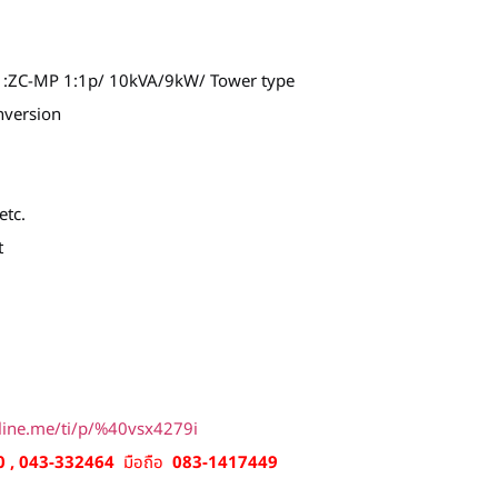
S :ZC-MP 1:1p/ 10kVA/9kW/ Tower type
nversion
etc.
t
/line.me/ti/p/%40vsx4279i
 , 043-332464
มือถือ
083-1417449