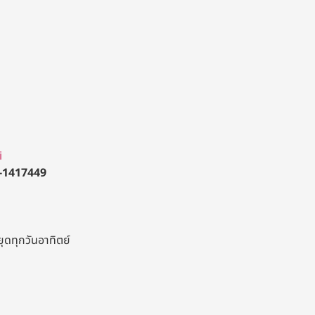
i
-1417449
ยุดทุกวันอาทิตย์