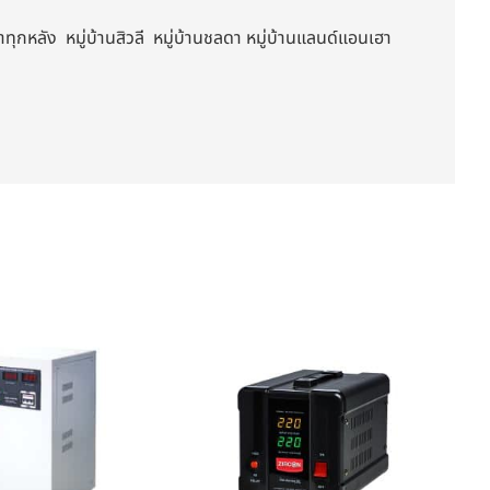
ุกหลัง หมู่บ้านสิวลี หมู่บ้านชลดา หมู่บ้านแลนด์แอนเฮา