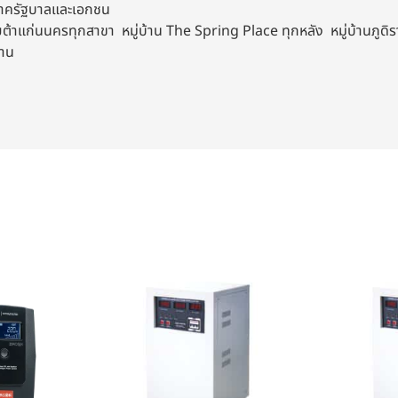
งภาครัฐบาลและเอกชน
าแก่นนครทุกสาขา หมู่บ้าน The Spring Place ทุกหลัง หมู่บ้านภูดิราท
งาน