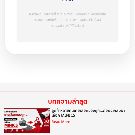
#เครื่องสแกนลายนิ้วมือHIPขอนแก่น#สแกนลายนิ้วมือ
ขอนแก่น#บันทึกเวลาทำงานขอนแก่น#ไมนิคส์
ขอนแก่น#HIPThailand
บทความล่าสุด
ลูกค้าหลายคนเคยเลือกของถูก…ก่อนจะกลับมา
เลือก MINICS
Read More