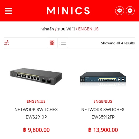
/
/ ENGENIUS
หน้าหลัก
ระบบ WIFI
Showing all 4 results
ENGENIUS
ENGENIUS
NETWORK SWITCHES
NETWORK SWITCHES
EWS2910P
EWS5912FP
฿
9,800.00
฿
13,900.00