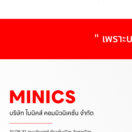
" เพราะบ
บริษัท ไมนิคส์ คอมมิวนิเคชั่น จำกัด
31/29-31 ถนนอำมาตย์ ตำบลในเมือง อำเภอเมือง