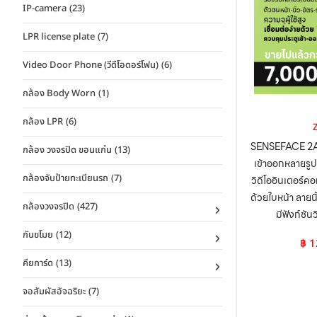
IP-camera
(23)
LPR license plate
(7)
Video Door Phone (วีดีโอดอร์โฟน)
(6)
กล้อง Body Worn
(1)
กล้อง LPR
(6)
SENSEFACE 2A:
กล้อง วงจรปิด ขอนแก่น
(13)
เข้าออกหลายรู
กล้องจับป้ายทะเบียนรถ
(7)
วิดีโออินเตอร์
ด้วยใบหน้า ลายน
กล้องวงจรปิด
(427)
มีฟังก์ชัน
กันขโมย
(12)
฿
1
คียการ์ด
(13)
จอสัมผัสอัจฉริยะ
(7)