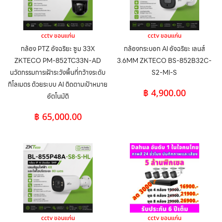
cctv ขอนแก่น
cctv ขอนแก่น
กล้อง PTZ อัจฉริยะ ซูม 33X
กล้องกระบอก AI อัจฉริยะ เลนส์
ZKTECO PM-852TC33N-AD
3.6MM ZKTECO BS-852B32C-
นวัตกรรมการเฝ้าระวังพื้นที่กว้างระดับ
S2-MI-S
กิโลเมตร ด้วยระบบ AI ติดตามเป้าหมาย
฿
4,900.00
อัตโนมัติ
฿
65,000.00
cctv ขอนแก่น
cctv ขอนแก่น