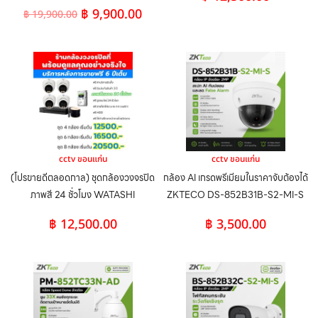
฿
9,900.00
฿
19,900.00
cctv ขอนแก่น
cctv ขอนแก่น
(โปรขายดีตลอดกาล) ชุดกล้องวงจรปิด
กล้อง AI เกรดพรีเมียมในราคาจับต้องได้
ภาพสี 24 ชั่วโมง WATASHI
ZKTECO DS-852B31B-S2-MI-S
฿
12,500.00
฿
3,500.00