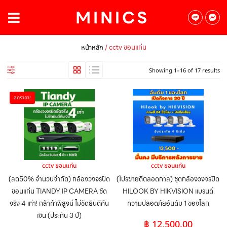
/ cctv ขอนแก่น
หน้าหลัก
Showing 1–16 of 17 results
ลดราคา!
cctv ขอนแก่น
cctv ขอนแก่น
(ลด50% จำนวนจำกัด) กล้องวงจรปิด
(โปรขายดีตลอดกาล) ชุดกล้องวงจรปิด
ขอนแก่น TIANDY IP CAMERA ชัด
HILOOK BY HIKVISION แบรนด์
จริง 4 เท่า! กล้าท้าพิสูจน์ ไม่ชัดยินดีคืน
ความปลอดภัยอันดับ 1 ของโลก
เงิน (ประกัน 3 ปี)
฿
12,500.00