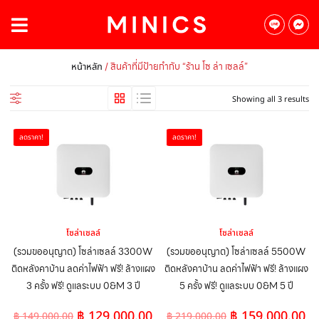
/ สินค้าที่มีป้ายกำกับ “ร้าน โซ ล่า เซลล์”
หน้าหลัก
Showing all 3 results
ลดราคา!
ลดราคา!
โซล่าเซลล์
โซล่าเซลล์
(รวมขออนุญาต) โซล่าเซลล์ 3300W
(รวมขออนุญาต) โซล่าเซลล์ 5500W
ติดหลังคาบ้าน ลดค่าไฟฟ้า ฟรี! ล้างแผง
ติดหลังคาบ้าน ลดค่าไฟฟ้า ฟรี! ล้างแผง
3 ครั้ง ฟรี! ดูแลระบบ 0&M 3 ปี
5 ครั้ง ฟรี! ดูแลระบบ 0&M 5 ปี
฿
129,000.00
฿
159,000.00
฿
149,000.00
฿
219,000.00