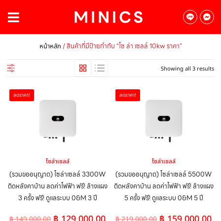
/ สินค้าที่มีป้ายกำกับ “โซ ล่า เซลล์ 10kw ราคา”
หน้าหลัก
Showing all 3 results
ลดราคา!
ลดราคา!
โซล่าเซลล์
โซล่าเซลล์
(รวมขออนุญาต) โซล่าเซลล์ 3300W
(รวมขออนุญาต) โซล่าเซลล์ 5500W
ติดหลังคาบ้าน ลดค่าไฟฟ้า ฟรี! ล้างแผง
ติดหลังคาบ้าน ลดค่าไฟฟ้า ฟรี! ล้างแผง
3 ครั้ง ฟรี! ดูแลระบบ 0&M 3 ปี
5 ครั้ง ฟรี! ดูแลระบบ 0&M 5 ปี
฿
129,000.00
฿
159,000.00
฿
149,000.00
฿
219,000.00