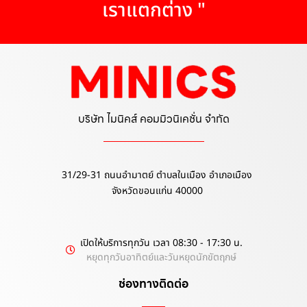
เราแตกต่าง "
บริษัท ไมนิคส์ คอมมิวนิเคชั่น จำกัด
31/29-31 ถนนอำมาตย์ ตำบลในเมือง อำเภอเมือง
จังหวัดขอนแก่น 40000
เปิดให้บริการทุกวัน เวลา 08:30 - 17:30 น.
หยุดทุกวันอาทิตย์และวันหยุดนักขัตฤกษ์
ช่องทางติดต่อ