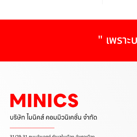
" เพราะบ
บริษัท ไมนิคส์ คอมมิวนิเคชั่น จำกัด
31/29-31 ถนนอำมาตย์ ตำบลในเมือง อำเภอเมือง