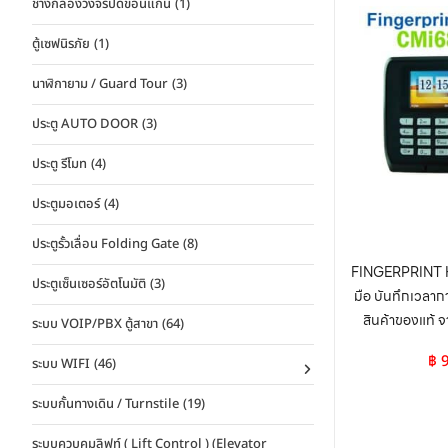
ช่างกล้องวงจรปิดขอนแก่น
(1)
ตู้เซฟนิรภัย
(1)
นาฬิกายาม / Guard Tour
(3)
ประตู AUTO DOOR
(3)
ประตู รีโมท
(4)
ประตูมอเตอร์
(4)
ประตูรั้วเลื่อน Folding Gate
(8)
FINGERPRINT HI
ประตูเซ็นเซอร์อัตโนมัติ
(3)
มือ บันทึกเวลา
สินค้าของแท้ จ
ระบบ VOIP/PBX ตู้สาขา
(64)
฿
9
ระบบ WIFI
(46)
ระบบกั้นทางเดิน / Turnstile
(19)
ระบบควบคุมลิฟท์ ( Lift Control ) (Elevator