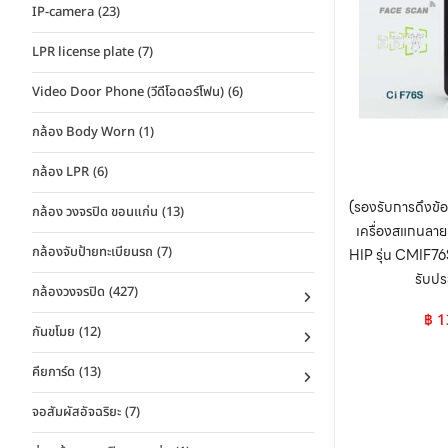
IP-camera
(23)
LPR license plate
(7)
Video Door Phone (วีดีโอดอร์โฟน)
(6)
กล้อง Body Worn
(1)
กล้อง LPR
(6)
(รองรับการดึงข้
กล้อง วงจรปิด ขอนแก่น
(13)
เครื่องสแกนลา
กล้องจับป้ายทะเบียนรถ
(7)
HIP รุ่น CMIF76
รับปร
กล้องวงจรปิด
(427)
฿
1
กันขโมย
(12)
คียการ์ด
(13)
จอสัมผัสอัจฉริยะ
(7)